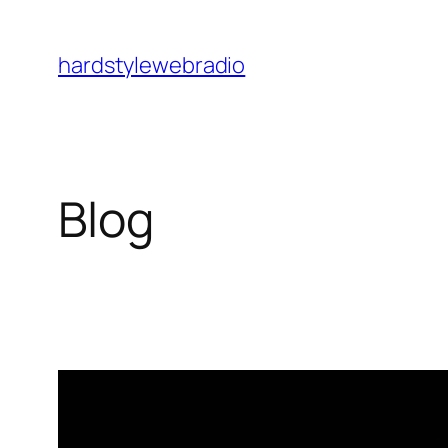
Ga
naar
hardstylewebradio
de
inhoud
Blog