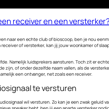
 een receiver en een versterker
 naar een echte club of bioscoop, ben je nou eenma
 receiver of versterker, kan jij jouw woonkamer of s
fde. Namelijk luidsprekers aansturen. Toch zit er echt
de zijn, of onder dezelfde naam vallen, als de versterk
 namelijk een ontvanger, net zoals een receiver.
osignaal te versturen
audiosignaal wil versturen. Zo kan je een zwak geluid 
ieve speaker hebt, ben jij een aparte versterker nodig